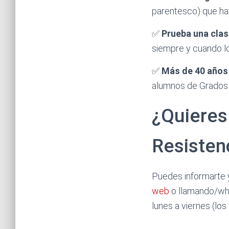
parentesco) que hay
✅
Prueba una clas
siempre y cuando lo
✅
Más de 40 años 
alumnos de Grados d
¿Quieres 
Resisten
Puedes informarte y
web
o llamando/wh
lunes a viernes (lo