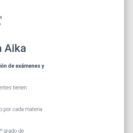
 Aika
ción de exámenes y
ientes tienen
p por cada materia
 1º grado de