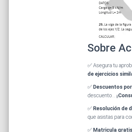
Sobre Ac
✅ Asegura tu apro
de ejercicios simi
✅
Descuentos por 
descuento… ¡¡
Cons
✅
Resolución de 
que asistas para c
✅
Matricula grati