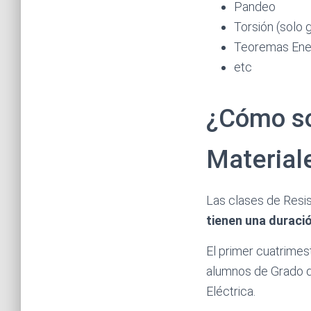
Pandeo
Torsión (solo 
Teoremas Ener
etc
¿Cómo so
Material
Las clases de Resi
tienen una duració
El primer cuatrime
alumnos de Grado de
Eléctrica.