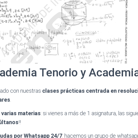
ademia Tenorio y Academia
bado con nuestras
clases prácticas centrada en resolu
lares
.
varias materias
: si vienes a más de 1 asignatura, las sigu
últanos
!!
dudas por Whatsapp 24/7
: hacemos un grupo de whatsap