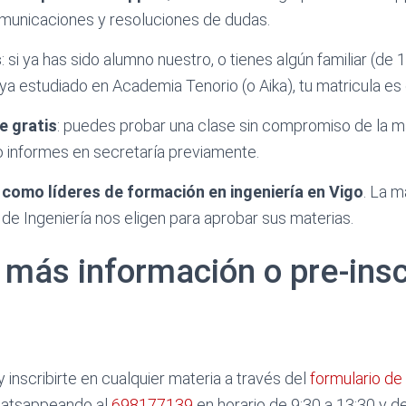
omunicaciones y resoluciones de dudas.
s
: si ya has sido alumno nuestro, o tienes algún familiar (de
a estudiado en Academia Tenorio (o Aika), tu matricula es g
e gratis
: puedes probar una clase sin compromiso de la ma
 informes en secretaría previamente.
como líderes de formación en ingeniería en Vigo
. La m
e Ingeniería nos eligen para aprobar sus materias.
más información o pre-inscr
 inscribirte en cualquier materia a través del
formulario de 
atsappeando al
698177139
en horario de 9:30 a 13:30 y d