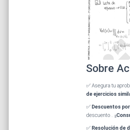
Sobre Ac
✅ Asegura tu apro
de ejercicios simi
✅
Descuentos por 
descuento… ¡¡
Cons
✅
Resolución de 