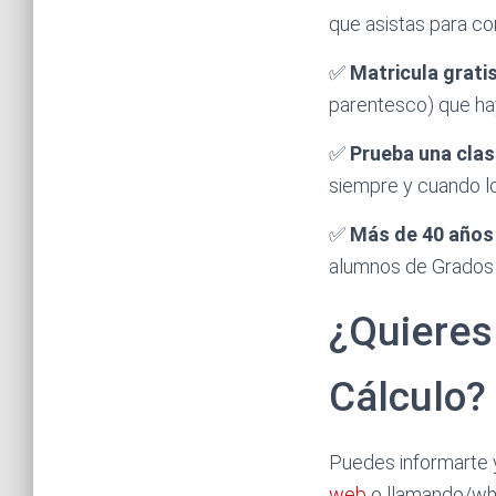
que asistas para c
✅
Matricula grati
parentesco) que hay
✅
Prueba una clas
siempre y cuando lo
✅
Más de 40 años 
alumnos de Grados d
¿Quieres 
Cálculo?
Puedes informarte y
web
o llamando/wh