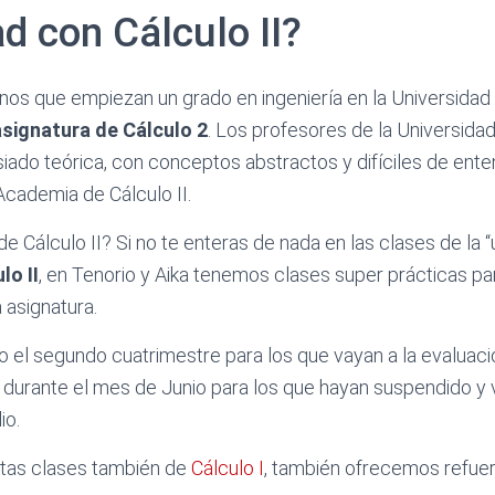
ad con Cálculo II?
os que empiezan un grado en ingeniería en la Universidad 
asignatura de Cálculo 2
. Los profesores de la Universida
do teórica, con conceptos abstractos y difíciles de enten
cademia de Cálculo II.
e Cálculo II? Si no te enteras de nada en las clases de la “
lo II
, en Tenorio y Aika tenemos clases super prácticas pa
 asignatura.
 el segundo cuatrimestre para los que vayan a la evaluación
durante el mes de Junio para los que hayan suspendido y 
io.
sitas clases también de
Cálculo I
, también ofrecemos refuer